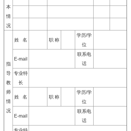
本
情
况
学历/学
姓 名
职 称
位
联系电
E-mail
话
指
导
专业特
教
长
师
学历/学
姓 名
职 称
情
位
况
联系电
E-mail
话
专业特