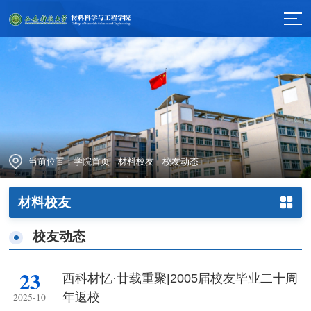
当前位置：
学院首页
-
材料校友
-
校友动态
材料校友
校友动态
23
西科材忆·廿载重聚|2005届校友毕业二十周
年返校
2025-10