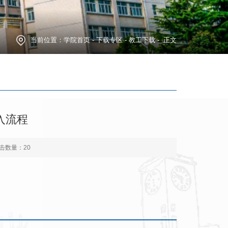
当前位置：
学院首页
-
下载专区
-
教工下载
- 正文
入流程
击数量：
20