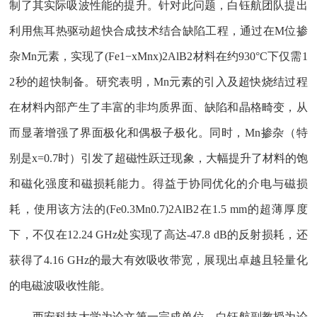
制了其实际吸波性能的提升。针对此问题，白钰航团队提出
利用焦耳热驱动超快合成技术结合缺陷工程，通过在M位掺
杂Mn元素，实现了(Fe1−xMnx)2AlB2材料在约930°C下仅需1
2秒的超快制备。研究表明，Mn元素的引入及超快烧结过程
在材料内部产生了丰富的非均质界面、缺陷和晶格畸变，从
而显著增强了界面极化和偶极子极化。同时，Mn掺杂（特
别是x=0.7时）引发了超磁性跃迁现象，大幅提升了材料的饱
和磁化强度和磁损耗能力。得益于协同优化的介电与磁损
耗，使用该方法的(Fe0.3Mn0.7)2AlB2在1.5 mm的超薄厚度
下，不仅在12.24 GHz处实现了高达-47.8 dB的反射损耗，还
获得了4.16 GHz的最大有效吸收带宽，展现出卓越且轻量化
的电磁波吸收性能。
西安科技大学为论文第一完成单位，白钰航副教授为论